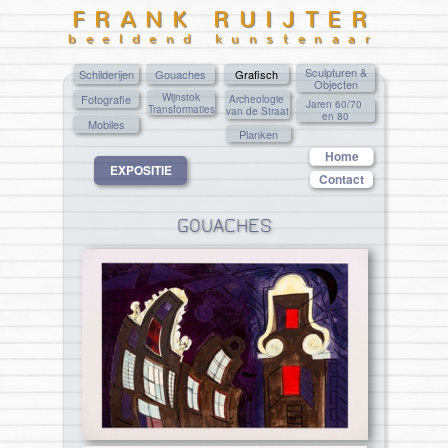
FRANK RUIJTER
beeldend kunstenaar
Sculpturen &
Schilderijen
Gouaches
Grafisch
Objecten
Wijnstok
Fotografie
Archeologie
Jaren 60/70
Transformaties
van de Straat
en 80
Mobiles
Planken
Home
EXPOSITIE
Contact
GOUACHES